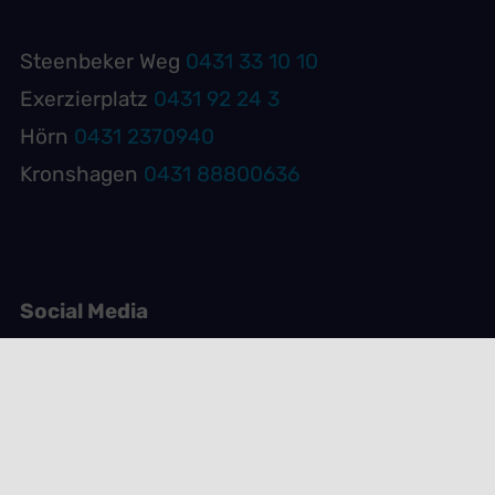
Steenbeker Weg
0431 33 10 10
Exerzierplatz
0431 92 24 3
Hörn
0431 2370940
Kronshagen
0431 88800636
Social Media
Kontakt