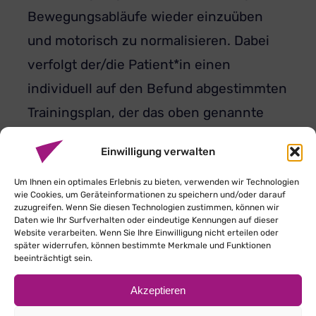
Bewegungsabläufe wieder einzuüben
und motorisch zu normalisieren. Dabei
verfolgt der/die Patient*in einen
individuell auf den Befund abgestimmten
Trainingsplan, der das oben genannte
Ziel verfolgt und somit den
Einwilligung verwalten
Heilungsprozess nachhaltig unterstützt.
Die Krankengymnastik am Gerät spielt
Um Ihnen ein optimales Erlebnis zu bieten, verwenden wir Technologien
wie Cookies, um Geräteinformationen zu speichern und/oder darauf
jedoch nicht ausschließlich in der
zuzugreifen. Wenn Sie diesen Technologien zustimmen, können wir
Daten wie Ihr Surfverhalten oder eindeutige Kennungen auf dieser
Rehabilitation, beispielsweise nach
Website verarbeiten. Wenn Sie Ihre Einwilligung nicht erteilen oder
später widerrufen, können bestimmte Merkmale und Funktionen
Kreuzband-, Meniskus-, Sprunggelenk-
beeinträchtigt sein.
oder Schulterverletzungen, eine wichtige
Akzeptieren
Rolle. Diese medizinische