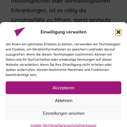
neurologischen oder dermatologischen
Erkrankungen, ist es nötig die
Lymphgefäße zu öffnen, damit gestaute
Schlacken- und Giftstoffe abtransportiert
Einwilligung verwalten
werden. Dies wird in der manuellen
Um Ihnen ein optimales Erlebnis zu bieten, verwenden wir Technologien
Lymphdrainage durch sanfte,
wie Cookies, um Geräteinformationen zu speichern und/oder darauf
zuzugreifen. Wenn Sie diesen Technologien zustimmen, können wir
großflächige Streichungen, Pump – und
Daten wie Ihr Surfverhalten oder eindeutige Kennungen auf dieser
Website verarbeiten. Wenn Sie Ihre Einwilligung nicht erteilen oder
Kreisgriffe in Richtung des Herzens
später widerrufen, können bestimmte Merkmale und Funktionen
beeinträchtigt sein.
bewirkt. Auf diese Weise werden mithilfe
der manuellen Lymphdrainage gestaute
Akzeptieren
Bereiche entlastet und der Druck im
Ablehnen
Gewebe und der Haut verringert.
Einstellungen ansehen
Cookie-Richtlinie
Datenschutz
Impressum